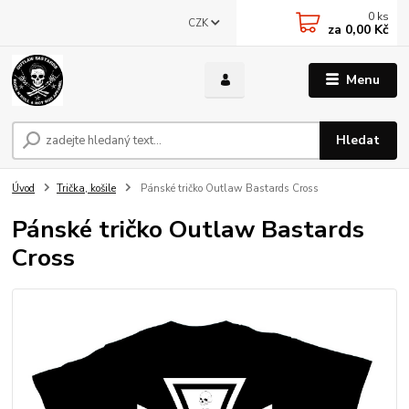
0
ks
CZK
za
0,00 Kč
Menu
Hledat
Úvod
Trička, košile
Pánské tričko Outlaw Bastards Cross
Pánské tričko Outlaw Bastards
Cross