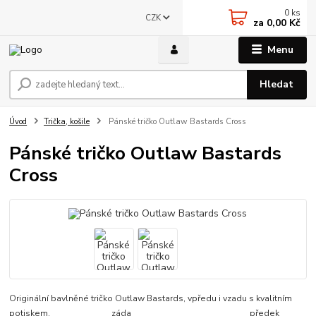
0
ks
CZK
za
0,00 Kč
Menu
Hledat
Úvod
Trička, košile
Pánské tričko Outlaw Bastards Cross
Pánské tričko Outlaw Bastards
Cross
Originální bavlněné tričko Outlaw Bastards, vpředu i vzadu s kvalitním
potiskem. záda předek