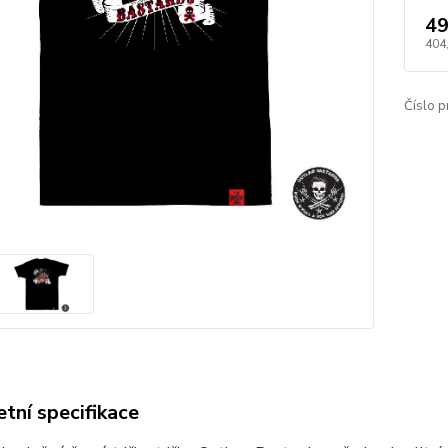
49
404
Číslo p
tní specifikace