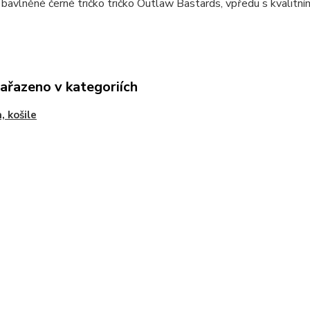
í bavlněné černé tričko tričko Outlaw Bastards, vpředu s kvalitn
zařazeno v kategoriích
, košile