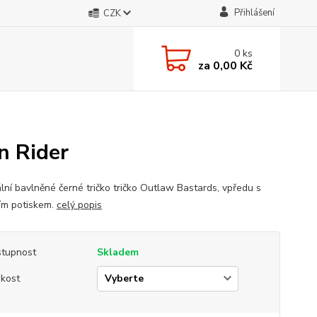
Přihlášení
CZK
0
ks
za
0,00 Kč
n Rider
ální bavlněné černé tričko tričko Outlaw Bastards, vpředu s
ním potiskem.
celý popis
tupnost
Skladem
ikost