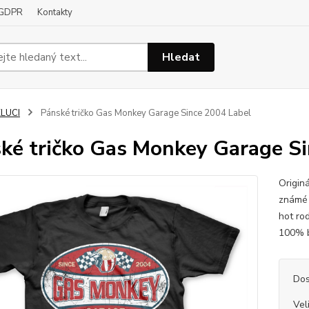
GDPR
Kontakty
Hledat
KLUCI
Pánské tričko Gas Monkey Garage Since 2004 Label
ké tričko Gas Monkey Garage Si
Origin
známé 
hot rod
100% b
Dos
Vel