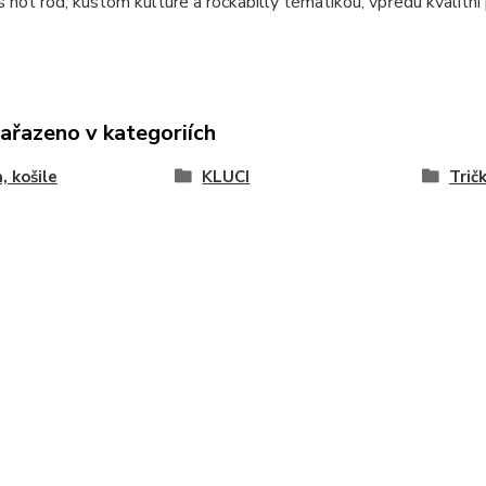
s hot rod, kustom kulture a rockabilly tématikou, vpředu kvalitn
zařazeno v kategoriích
, košile
KLUCI
Trič