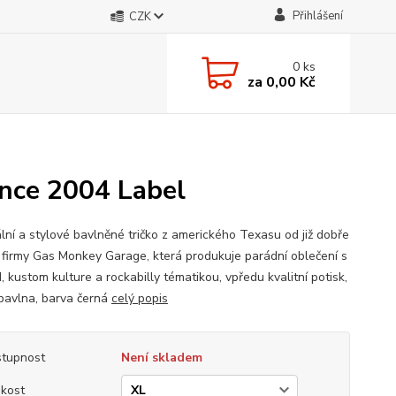
Přihlášení
CZK
0
ks
za
0,00 Kč
nce 2004 Label
ální a stylové bavlněné tričko z amerického Texasu od již dobře
firmy Gas Monkey Garage, která produkuje parádní oblečení s
, kustom kulture a rockabilly tématikou, vpředu kvalitní potisk,
avlna, barva černá
celý popis
tupnost
Není skladem
ikost