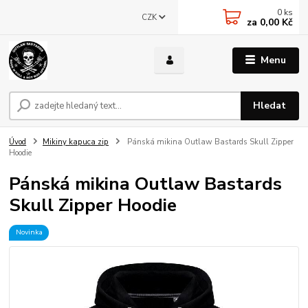
0
ks
CZK
za
0,00 Kč
Menu
Hledat
Úvod
Mikiny kapuca zip
Pánská mikina Outlaw Bastards Skull Zipper
Hoodie
Pánská mikina Outlaw Bastards
Skull Zipper Hoodie
Novinka