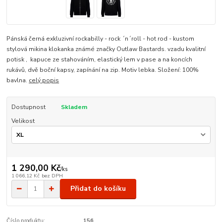
Pánská černá exkluzivní rockabilly - rock ´n´roll - hot rod - kustom
stylová mikina klokanka známé značky Outlaw Bastards. vzadu kvalitní
potisk , kapuce ze stahováním, elastický lem v pase a na koncích
rukávů, dvě boční kapsy, zapínání na zip. Motiv lebka. Složení: 100%
bavlna.
celý popis
Dostupnost
Skladem
Velikost
1 290,00 Kč
/
ks
1 066,12 Kč
bez DPH
Přidat do košíku
Číslo produktu:
156