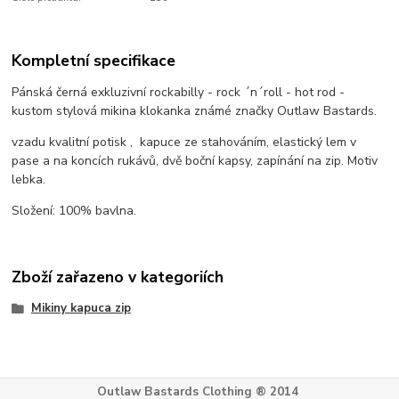
Kompletní specifikace
Pánská černá exkluzivní rockabilly - rock ´n´roll - hot rod -
kustom stylová mikina klokanka známé značky Outlaw Bastards.
vzadu kvalitní potisk , kapuce ze stahováním, elastický lem v
pase a na koncích rukávů, dvě boční kapsy, zapínání na zip. Motiv
lebka.
Složení: 100% bavlna.
Zboží zařazeno v kategoriích
Mikiny kapuca zip
Outlaw Bastards Clothing ® 2014