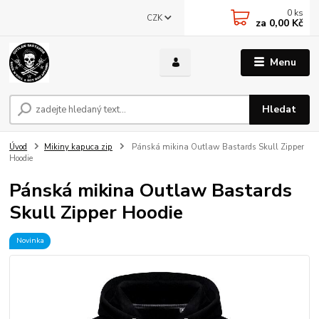
0
ks
CZK
za
0,00 Kč
Menu
Hledat
Úvod
Mikiny kapuca zip
Pánská mikina Outlaw Bastards Skull Zipper
Hoodie
Pánská mikina Outlaw Bastards
Skull Zipper Hoodie
Novinka