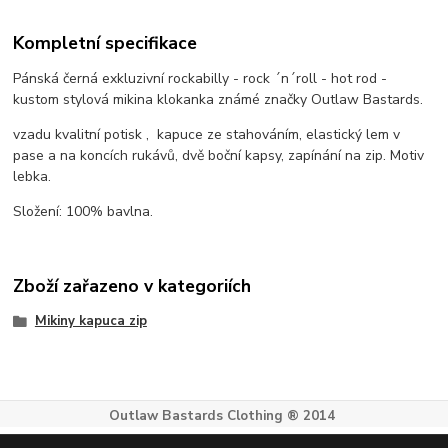
Kompletní specifikace
Pánská černá exkluzivní rockabilly - rock ´n´roll - hot rod -
kustom stylová mikina klokanka známé značky Outlaw Bastards.
vzadu kvalitní potisk , kapuce ze stahováním, elastický lem v
pase a na koncích rukávů, dvě boční kapsy, zapínání na zip. Motiv
lebka.
Složení: 100% bavlna.
Zboží zařazeno v kategoriích
Mikiny kapuca zip
Outlaw Bastards Clothing ® 2014