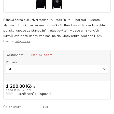
Pánská černá exkluzivní rockabilly - rock ´n´roll - hot rod - kustom
stylová mikina klokanka známé značky Outlaw Bastards. vzadu kvalitní
potisk , kapuce ze stahováním, elastický lem v pase a na koncích
rukávů, dvě boční kapsy, zapínání na zip. Motiv lebka. Složení: 100%
bavlna.
celý popis
Dostupnost
Není skladem
Velikost
1 290,00 Kč
/
ks
1 066,12 Kč
bez DPH
Momentálně není k dispozici
Číslo produktu:
156