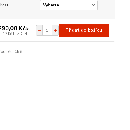
ikost
290,00 Kč
/
ks
Přidat do košíku
66,12 Kč
bez DPH
roduktu:
156