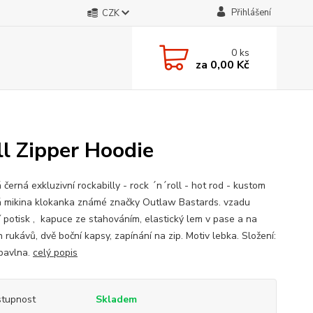
Přihlášení
CZK
0
ks
za
0,00 Kč
l Zipper Hoodie
černá exkluzivní rockabilly - rock ´n´roll - hot rod - kustom
á mikina klokanka známé značky Outlaw Bastards. vzadu
ní potisk , kapuce ze stahováním, elastický lem v pase a na
 rukávů, dvě boční kapsy, zapínání na zip. Motiv lebka. Složení:
bavlna.
celý popis
tupnost
Skladem