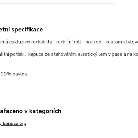
tní specifikace
rná exkluzivní rockabilly - rock ´n´roll - hot rod - kustom sty
litní potisk , kapuce ze stahováním, elastický lem v pase a na kon
 100% bavlna.
zařazeno v kategoriích
y kapuca zip