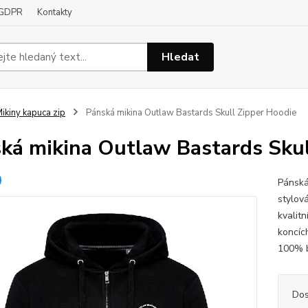
GDPR
Kontakty
Hledat
ikiny kapuca zip
Pánská mikina Outlaw Bastards Skull Zipper Hoodie
ká mikina Outlaw Bastards Skul
Pánská 
stylov
kvalit
koncích
100% 
Dos