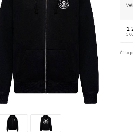
Vel
1 
1 0
Číslo p