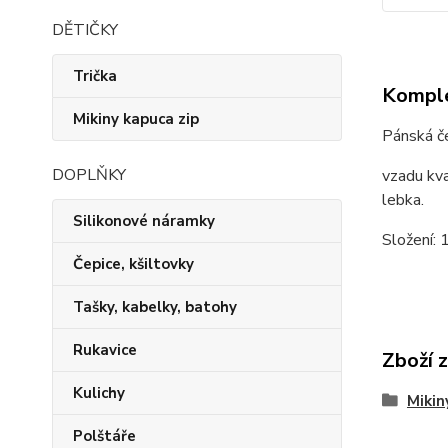
DĚTIČKY
Trička
Komple
Mikiny kapuca zip
Pánská če
DOPLŇKY
vzadu kva
lebka.
Silikonové náramky
Složení:
Čepice, kšiltovky
Tašky, kabelky, batohy
Rukavice
Zboží 
Kulichy
Mikin
Polštáře