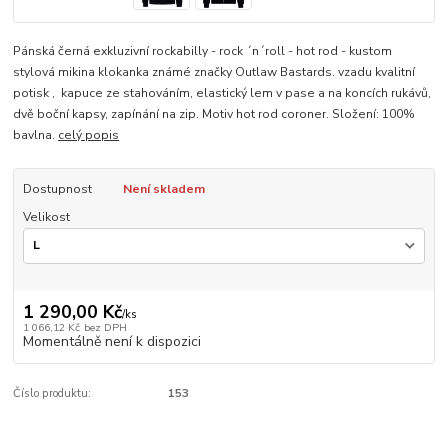
Pánská černá exkluzivní rockabilly - rock ´n´roll - hot rod - kustom
stylová mikina klokanka známé značky Outlaw Bastards. vzadu kvalitní
potisk , kapuce ze stahováním, elastický lem v pase a na koncích rukávů,
dvě boční kapsy, zapínání na zip. Motiv hot rod coroner. Složení: 100%
bavlna.
celý popis
Dostupnost
Není skladem
Velikost
1 290,00 Kč
/
ks
1 066,12 Kč
bez DPH
Momentálně není k dispozici
Číslo produktu:
153