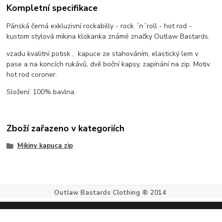
Kompletní specifikace
Pánská černá exkluzivní rockabilly - rock ´n´roll - hot rod -
kustom stylová mikina klokanka známé značky Outlaw Bastards.
vzadu kvalitní potisk , kapuce ze stahováním, elastický lem v
pase a na koncích rukávů, dvě boční kapsy, zapínání na zip. Motiv
hot rod coroner.
Složení: 100% bavlna.
Zboží zařazeno v kategoriích
Mikiny kapuca zip
Outlaw Bastards Clothing ® 2014
Vytvořeno na
Eshop-rychle.cz