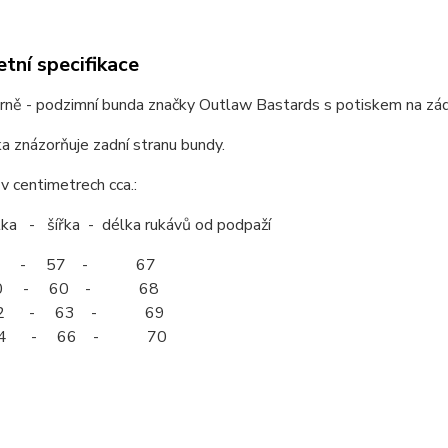
tní specifikace
arně - podzimní bunda značky Outlaw Bastards s potiskem na zád
ka znázorňuje zadní stranu bundy.
 centimetrech cca.:
 šířka - délka rukávů od podpaží
 - 57 - 67
 - 60 - 68
2 - 63 - 69
74 - 66 - 70