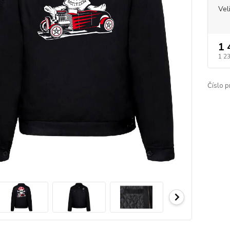
Vel
1 
1 2
Číslo p