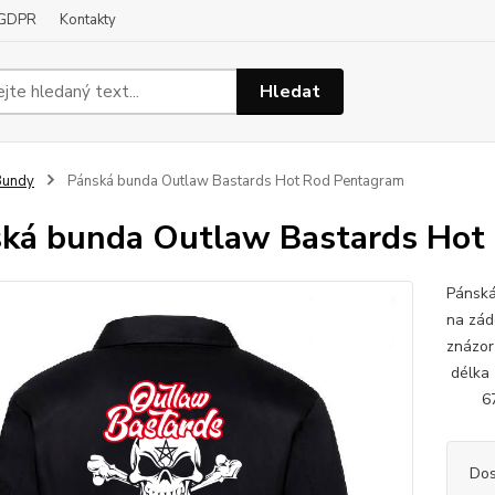
GDPR
Kontakty
Hledat
Bundy
Pánská bunda Outlaw Bastards Hot Rod Pentagram
ká bunda Outlaw Bastards Hot
Pánská
na zád
znázor
délka
67
Dos