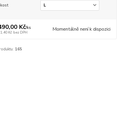
ikost
490,00 Kč
/
ks
Momentálně není k dispozici
31,40 Kč
bez DPH
roduktu:
165