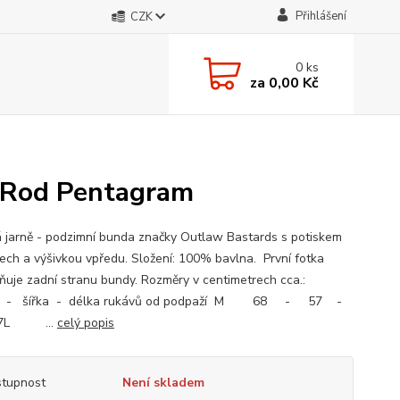
Přihlášení
CZK
0
ks
za
0,00 Kč
 Rod Pentagram
 jarně - podzimní bunda značky Outlaw Bastards s potiskem
ech a výšivkou vpředu. Složení: 100% bavlna. První fotka
ňuje zadní stranu bundy. Rozměry v centimetrech cca.:
 - šířka - délka rukávů od podpaží M 68 - 57 -
L ...
celý popis
tupnost
Není skladem