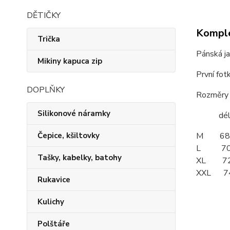
DĚTIČKY
Komple
Trička
Pánská j
Mikiny kapuca zip
První fot
DOPLŇKY
Rozměry v
Silikonové náramky
délka -
Čepice, kšiltovky
M 68
L 70
Tašky, kabelky, batohy
XL 7
XXL 
Rukavice
Kulichy
Polštáře