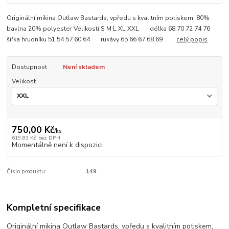
Originální mikina Outlaw Bastards, vpředu s kvalitním potiskem, 80%
bavlna 20% polyester Velikosti S M L XL XXL délka 68 70 72 74 76
šířka hrudníku 51 54 57 60 64 rukávy 65 66 67 68 69
celý popis
Dostupnost
Není skladem
Velikost
750,00 Kč
/
ks
619,83 Kč
bez DPH
Momentálně není k dispozici
Číslo produktu:
149
Kompletní specifikace
Originální mikina Outlaw Bastards, vpředu s kvalitním potiskem,