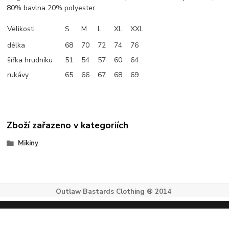
80% bavlna 20% polyester
Velikosti
S
M
L
XL
XXL
délka
68
70
72
74
76
šířka hrudníku
51
54
57
60
64
rukávy
65
66
67
68
69
Zboží zařazeno v kategoriích
Mikiny
Outlaw Bastards Clothing ® 2014
Vytvořeno na
Eshop-rychle.cz