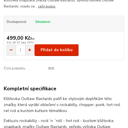
kšiltovka snapback značky Outlaw Bastards, vpředu výšivka Outlaw
Bastards, vzadu za...
celý popis
Dostupnost
Skladem
499,00 Kč
/
ks
412,40 Kč
bez DPH
Přidat do košíku
Číslo produktu:
310
Kompletní specifikace
Kšiltovka Outlaw Bastards patří ke stylovým doplňkům této
značky, která vyrábí oblečení s rockabilly, chopper, punk, hot rod,
rat rod a kustom kulture tématikou.
Exkluziv rockabilly - rock´n ´roll - hot rod - kustom kšiltovka
snapback značky Outlaw Bastards, vpředu výšivka Outlaw