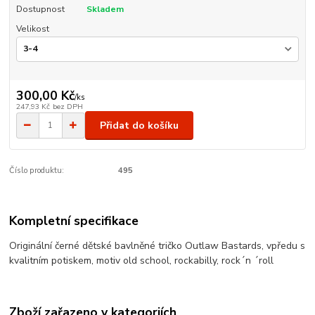
Dostupnost
Skladem
Velikost
300,00 Kč
/
ks
247,93 Kč
bez DPH
Přidat do košíku
Číslo produktu:
495
Kompletní specifikace
Originální černé dětské bavlněné tričko Outlaw Bastards, vpředu s
kvalitním potiskem, motiv old school, rockabilly, rock´n ´roll
Zboží zařazeno v kategoriích