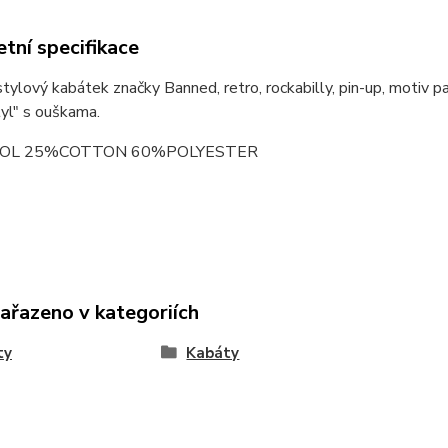
tní specifikace
ylový kabátek značky Banned, retro, rockabilly, pin-up, motiv pa
tyl" s ouškama.
L 25%COTTON 60%POLYESTER
zařazeno v kategoriích
ty
Kabáty