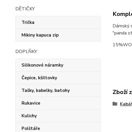
DĚTIČKY
Komple
Trička
Dámský st
"panda s
Mikiny kapuca zip
15%WOO
DOPLŇKY
Silikonové náramky
Čepice, kšiltovky
Tašky, kabelky, batohy
Zboží 
Rukavice
Kabá
Kulichy
Polštáře