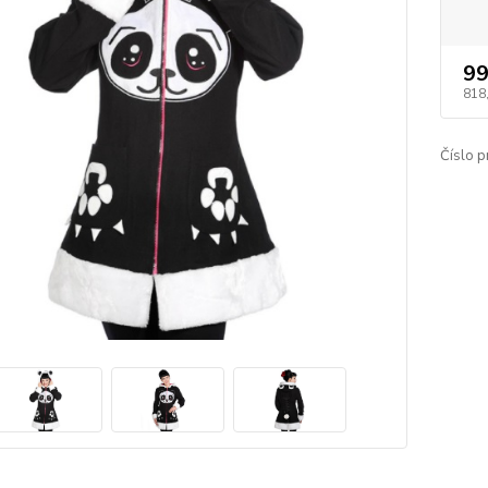
99
818
Číslo p