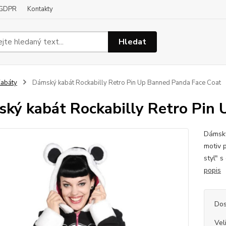
GDPR
Kontakty
Hledat
abáty
Dámský kabát Rockabilly Retro Pin Up Banned Panda Face Coat
ký kabát Rockabilly Retro Pin
Dámský
motiv 
styl"
popis
Dos
Vel