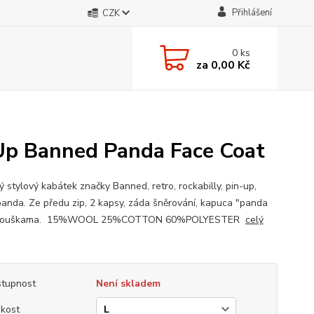
Přihlášení
CZK
0
ks
za
0,00 Kč
 Up Banned Panda Face Coat
 stylový kabátek značky Banned, retro, rockabilly, pin-up,
panda. Ze předu zip, 2 kapsy, záda šněrování, kapuca "panda
 s ouškama. 15%WOOL 25%COTTON 60%POLYESTER
celý
tupnost
Není skladem
ikost