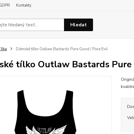
GDPR
Kontakty
Hledat
ílka
Dámské tílko Outlaw Bastards Pure Good / Pure Evil
ké tílko Outlaw Bastards Pure 
Origin
kvalit
Dos
Vel