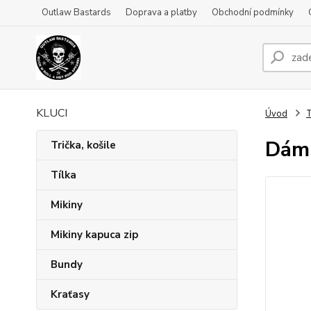
Outlaw Bastards
Doprava a platby
Obchodní podmínky
KLUCI
Úvod
T
Dáms
Trička, košile
Tílka
Mikiny
Mikiny kapuca zip
Bundy
Kraťasy