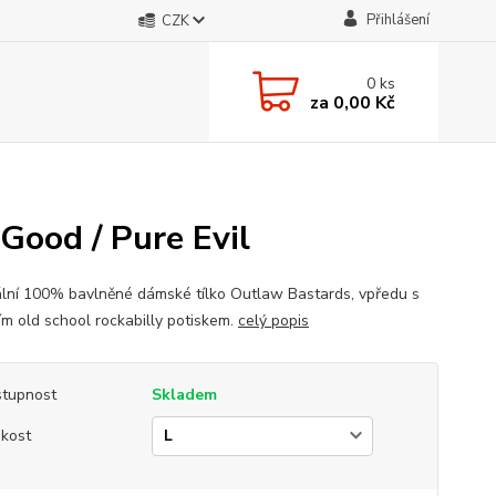
Přihlášení
CZK
0
ks
za
0,00 Kč
Good / Pure Evil
ální 100% bavlněné dámské tílko Outlaw Bastards, vpředu s
ním old school rockabilly potiskem.
celý popis
tupnost
Skladem
ikost