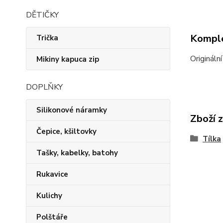
DĚTIČKY
Komple
Trička
Origináln
Mikiny kapuca zip
DOPLŇKY
Silikonové náramky
Zboží 
Čepice, kšiltovky
Tílka
Tašky, kabelky, batohy
Rukavice
Kulichy
Polštáře