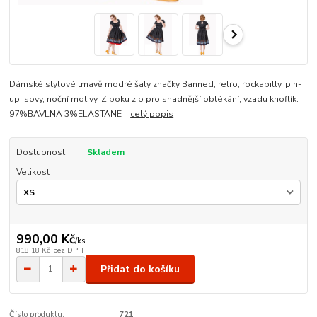
Dámské stylové tmavě modré šaty značky Banned, retro, rockabilly, pin-
up, sovy, noční motivy. Z boku zip pro snadnější oblékání, vzadu knoflík.
97%BAVLNA 3%ELASTANE
celý popis
Dostupnost
Skladem
Velikost
990,00 Kč
/
ks
818,18 Kč
bez DPH
Přidat do košíku
Číslo produktu:
721