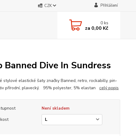
Přihlášení
CZK
0
ks
za
0,00 Kč
p Banned Dive In Sundress
 stylové elastické šaty značky Banned, retro, rockabilly, pin-
tiv přírodní, plavecký. 95% polyester, 5% elastan
celý popis
tupnost
Není skladem
ikost