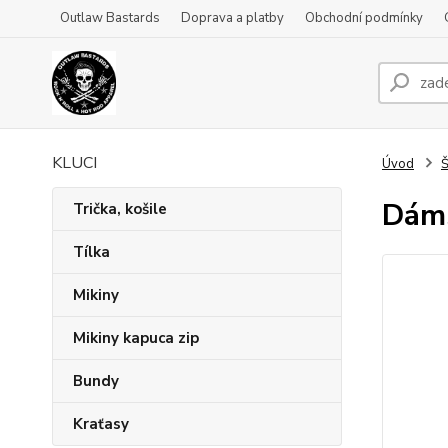
Outlaw Bastards
Doprava a platby
Obchodní podmínky
KLUCI
Úvod
Š
Dáms
Trička, košile
Tílka
Mikiny
Mikiny kapuca zip
Bundy
Kraťasy