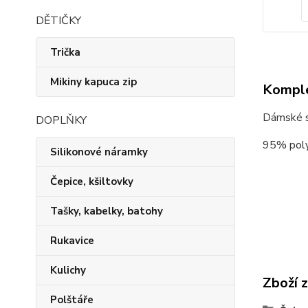
DĚTIČKY
Trička
Mikiny kapuca zip
Komple
Dámské st
DOPLŇKY
95% poly
Silikonové náramky
Čepice, kšiltovky
Tašky, kabelky, batohy
Rukavice
Kulichy
Zboží 
Polštáře