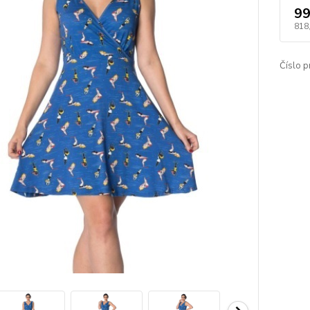
99
818
Číslo p