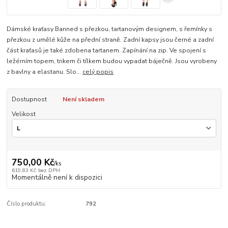
Dámské kraťasy Banned s přezkou, tartanovým designem, s řemínky s
přezkou z umělé kůže na přední straně. Zadní kapsy jsou černé a zadní
část kraťasů je také zdobena tartanem. Zapínání na zip. Ve spojení s
ležérním topem, trikem či tílkem budou vypadat báječně. Jsou vyrobeny
z bavlny a elastanu. Slo...
celý popis
Dostupnost
Není skladem
Velikost
750,00 Kč
/
ks
619,83 Kč
bez DPH
Momentálně není k dispozici
Číslo produktu:
792