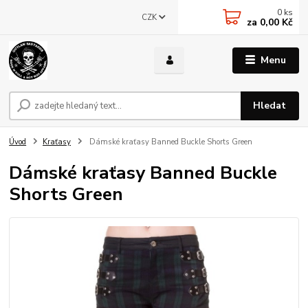
0
ks
CZK
za
0,00 Kč
Menu
Hledat
Úvod
Kraťasy
Dámské kraťasy Banned Buckle Shorts Green
Dámské kraťasy Banned Buckle
Shorts Green