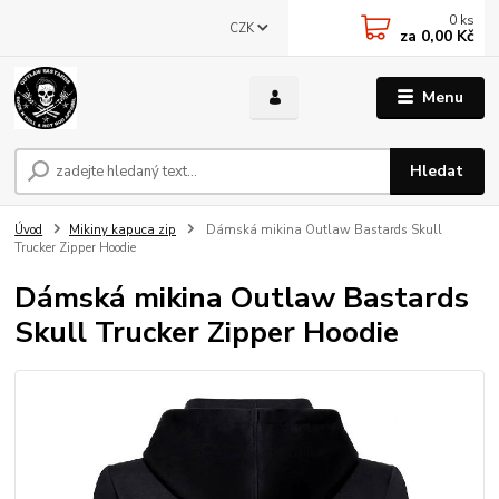
0
ks
CZK
za
0,00 Kč
Menu
Hledat
Úvod
Mikiny kapuca zip
Dámská mikina Outlaw Bastards Skull
Trucker Zipper Hoodie
Dámská mikina Outlaw Bastards
Skull Trucker Zipper Hoodie